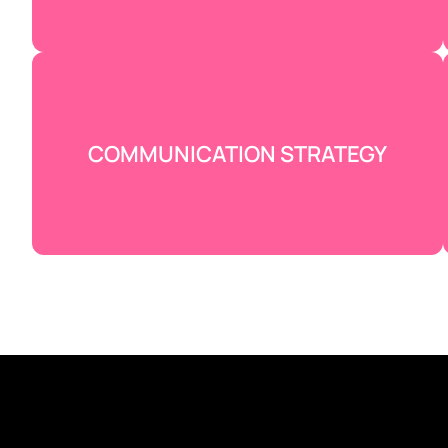
marque chante dès le premier regard.
COMMUNICATION STRATEGY
On trace la route, on choisit les bons
mots, les bons canaux — stratégie
millimétrée, pour que ton message
percute. Klar, effizient — ta com’, mit
Plan.