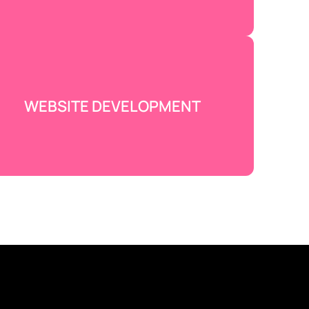
EBSITE DEVELOPMENT
Création de ton site internet à ton
image et à celle de ton entreprise pour
plus d’impact sur les moteurs de
recherche. Création, codage et
entretien…