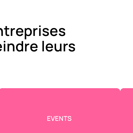
ntreprises
eindre leurs
EVENTS
V
On ne planifie pas juste un événement :
on monte le show, de A à Z — de l’idée à
l’apéro final. Alles läuft glatt, damit ton
public se souvienne — et reparle.