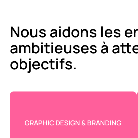
Nous aidons les e
ambitieuses à att
objectifs.
GRAPHIC DESIGN & BRANDING
On donne du peps à ton identité — un
logo qui claque, une vibe visuelle qui
parle, un branding qui te ressemble.
Design mit Herz und Hirn — pour que ta