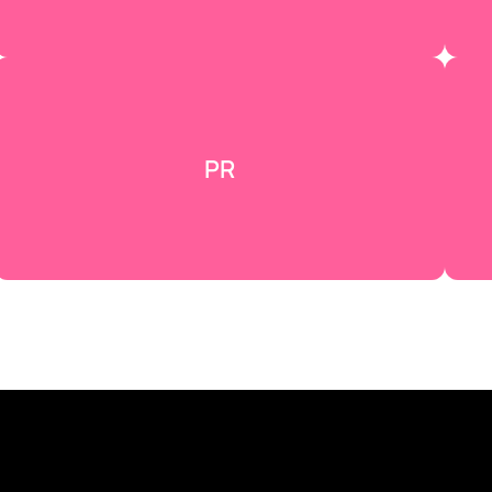
PR
W
On fait le buzz — presse, réseaux,
bouche à oreille : on place ta story là où
ça compte. Öffentlichkeitsarbeit mit
Schmackes, pour que tout le monde
parle de toi.